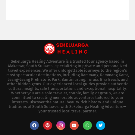
Sekeluarga Healing Adventure is a trusted tour agency based in
Makassar, South Sulawesi, specializing in private and personalized
travel experiences. We offer unforgettable journeys to the region's
most spectacular destinations, including Rammang-Rammang Karst,
Leang-Leang Prehistoric Park, Bantimurung, Toraja, Bira Beach, and
other hidden gems. Our experienced local guides provide authentic
cultural insights, safe transportation, and exceptional hospitality.
Whether you are a solo traveler, couple, family, or group, we are
committed to creating memorable adventures tailored to your
interests. Discover the natural beauty, rich history, and unique
traditions of South Sulawesi with Sekeluarga Healing Adventure—
your trusted local travel partner.