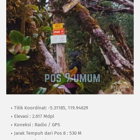
Titik Koordinat: -5.31185, 119.94629
Elevasi : 2.617 Mdpl
Koneksi : Radio / GPS
Jarak Tempuh dari Pos 8 : 530 M