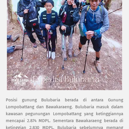
Posisi gunung Bulubaria berada di antara Gunung
Lompobattang dan Bawakaraeng. Bulubaria masuk dalam
kawasan pegunungan Lompobattang yang ketinggiannya
mencapai 2.874 MDPL. Sementara Bawakaraeng berada di
ketinggian 2.830 MDPL. Bulubaria sebelumnya memang