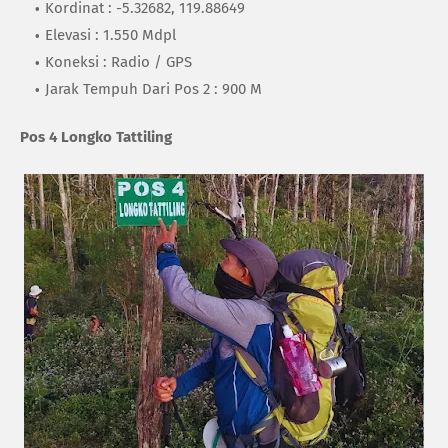
Kordinat : -5.32682, 119.88649
Elevasi : 1.550 Mdpl
Koneksi : Radio / GPS
Jarak Tempuh Dari Pos 2 : 900 M
Pos 4 Longko Tattiling