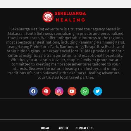
Sekeluarga Healing Adventure is a trusted tour agency based in
Makassar, South Sulawesi, specializing in private and personalized
travel experiences. We offer unforgettable journeys to the region's
most spectacular destinations, including Rammang-Rammang Karst,
Leang-Leang Prehistoric Park, Bantimurung, Toraja, Bira Beach, and
other hidden gems. Our experienced local guides provide authentic
cultural insights, safe transportation, and exceptional hospitality.
Whether you are a solo traveler, couple, family, or group, we are
committed to creating memorable adventures tailored to your
interests. Discover the natural beauty, rich history, and unique
traditions of South Sulawesi with Sekeluarga Healing Adventure—
your trusted local travel partner.
HOME
ABOUT
CONTACT US